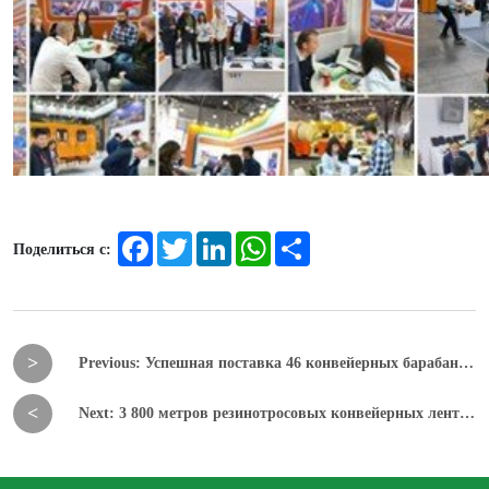
Facebook
Twitter
LinkedIn
WhatsApp
Share
Поделиться с:
Previous: Успешная поставка 46 конвейерных барабанов
нашему уважаемому клиенту
Next: 3 800 метров резинотросовых конвейерных лент
готовы к отгрузке