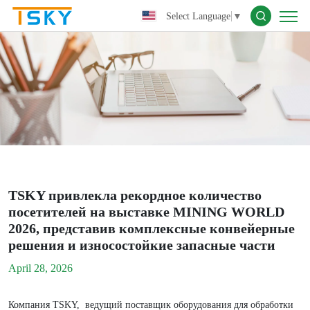
TSKY
Select Language
▼
привлекла
рекордное
количество
посетителей
на
выставке
MINING
TSKY привлекла рекордное количество
WORLD
посетителей на выставке MINING WORLD
2026,
2026, представив комплексные конвейерные
представив
решения и износостойкие запасные части
комплексные
April 28, 2026
конвейерные
Компания TSKY, ведущий поставщик оборудования для обработки