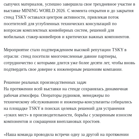
решения
сыпучих материалов, успешно завершила свое трехдневное участие в
выставке MINING WORLD 2026. С момента открытия и до закрытия
и
стенд TSKY оставался центром активности, привлекая поток
износостойкие
посетителей для углубленных технических консультаций по
вопросам комплектных конвейерных систем, решений для
запасные
мобильных стакер-конвейеров и критически важных компонентов.
части
Мероприятие стало подтверждением высокой репутации TSKY в
отрасли: стенд посетили многочисленные давние партнеры,
сотрудничество с которыми длится уже более десяти лет, чтобы вновь
подтвердить свое доверие к инженерным решениям компании.
Решение реальных производственных задач
На протяжении всей выставки на стенде сохранялась динамичная
рабочая атмосфера. Операторы рудников, менеджеры по
техническому обслуживанию и инженеры-консультанты собирались
на площадке TSKY в поисках целевых решений для устранения
«узких мест» в производительности, борьбы с ускоренным износом
компонентов и сокращения внеплановых простоев.
«Наша команда проводила встречи одну за другой на протяжении