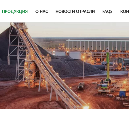
ПРОДУКЦИЯ
О НАС
НОВОСТИ ОТРАСЛИ
FAQS
КОН
НЫЙ ШТАБЕЛИРУЮЩИЙ
О НАС
КОНВЕЙЕР
ПОЧЕСТИ И
ТОЧНЫЙ КОНВЕЙЕР
КВАЛИФИКАЦИИ
ЕТОННЫЙ ЗАВОД
ТАЛИ КОНВЕЙЕРА