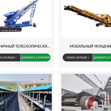
ЕНИЧНЫЙ ТЕЛЕСКОПИЧЕСКИЙ
МОБИЛЬНЫЙ УКЛАДЧИ
КОНВЕЙЕР
РЕКЛАЙМЕР
ТЬ БОЛЬШЕ +
ДОБАВИТЬ В КОРЗИНУ
УЗНАТЬ БОЛЬШЕ +
ДОБАВИТЬ В
Оставьте Свое Сообщение
Поля отмеченные звездочкой * обязательны для заполнения.
Оставь
Имя:*
Поля отм