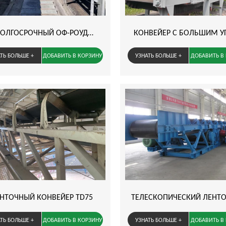
Телефон:*
ОЛГОСРОЧНЫЙ ОФ-РОУД
КОНВЕЙЕР С БОЛЬШИМ 
Эл.почта:*
Теле
КОНВЕЙЕР
НАКЛОНА
ТЬ БОЛЬШЕ +
ДОБАВИТЬ В КОРЗИНУ
УЗНАТЬ БОЛЬШЕ +
ДОБАВИТЬ В
Страна:*
Эл.по
Компания:*
Стр
Сообщение:*
Компа
Сообще
ПРЕДСТАВИТЬ
НТОЧНЫЙ КОНВЕЙЕР TD75
ТЕЛЕСКОПИЧЕСКИЙ ЛЕНТ
КОНВЕЙЕР DSJ
ТЬ БОЛЬШЕ +
ДОБАВИТЬ В КОРЗИНУ
УЗНАТЬ БОЛЬШЕ +
ДОБАВИТЬ В