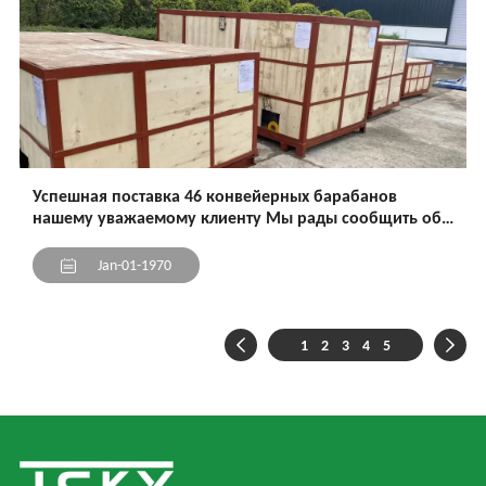
Успешная поставка 46 конвейерных барабанов
нашему уважаемому клиенту Мы рады сообщить об
успешной отгрузке крупной партии, состоящей из 46
высококачественных конвейерных барабанов, в
Jan-01-1970
адрес нашего уважаемого клиента.
1
2
3
4
5